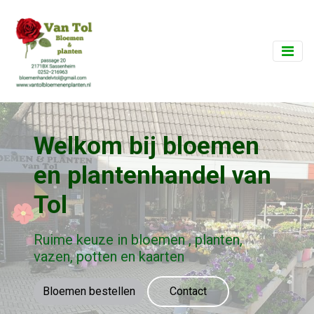
Welkom bij bloemen
en plantenhandel van
Tol
Ruime keuze in bloemen , planten,
vazen, potten en kaarten
Bloemen bestellen
Contact