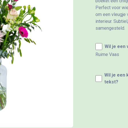
boeket een chiqu
Perfect voor wie
om een vleugje v
interieur. Subti
samengesteld.
Wil je een
Ruime Vaas
Wil je een
tekst?