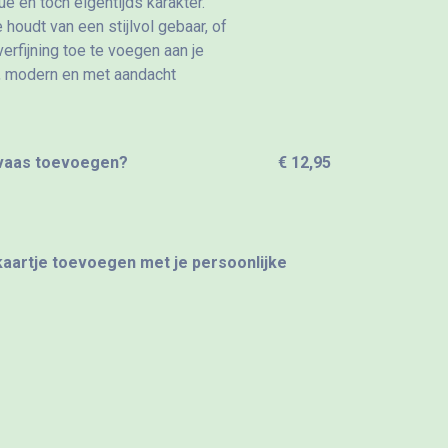
e en toch eigentijds karakter.
 houdt van een stijlvol gebaar, of
erfijning toe te voegen aan je
el, modern en met aandacht
 vaas toevoegen?
€ 12,95
 kaartje toevoegen met je persoonlijke